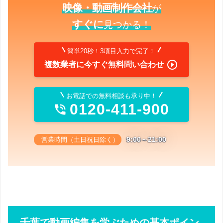
映像・動画制作会社
が
すぐに
見つかる！
簡単20秒！3項目入力で完了！

複数業者に今すぐ無料問い合わせ
お電話での無料相談も承り中！
0120-411-900

9:00～21:00
営業時間（土日祝日除く）
千葉で動画編集を学ぶための基本ポイン