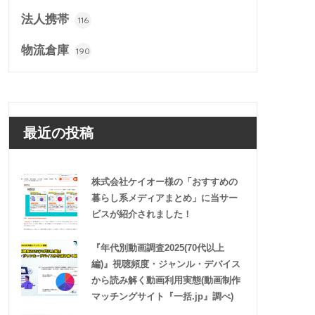
法人携帯
116
物流倉庫
190
最近の投稿
株式会社ケイオー様の「おすすめの
暮らし系メディアまとめ」に当サー
ビスが紹介されました！
『年代別動画調査2025(70代以上
編)』視聴頻度・ジャンル・デバイス
から読み解く動画利用実態(動画制作
マッチングサイト『一括.jp』調べ)