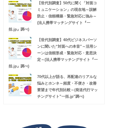
【世代別調査】50代に聞く「対面コ
ミュニケーション」の現在地～誤解
防止・信頼構築・緊急対応に強み～
(法人携帯マッチングサイト『一
括.jp』調べ)
【世代別調査】40代ビジネスパーソ
ンに聞いた“対面への本音”～活用シ
ーンは信頼形成・緊急対応・意思決
定～(法人携帯マッチングサイト『一
括.jp』調べ)
70代以上が語る、再配達のリアルな
悩みとホンネ～頻度・不便さ・改善
要望まで年代別比較～(発送代行マッ
チングサイト”一括.jp”調べ)