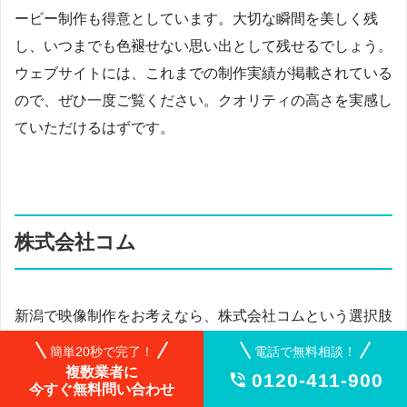
ービー制作も得意としています。大切な瞬間を美しく残
し、いつまでも色褪せない思い出として残せるでしょう。
ウェブサイトには、これまでの制作実績が掲載されている
ので、ぜひ一度ご覧ください。クオリティの高さを実感し
ていただけるはずです。
株式会社コム
新潟で映像制作をお考えなら、株式会社コムという選択肢
があります。1999年設立の老舗企業で、新潟市中央区に
簡単20秒で完了！
電話で無料相談！
拠点を構えています。テレビCMや企業VP、Web動画など
複数業者に
0120-411-900

今すぐ無料問い合わせ
幅広いジャンルの映像制作に携わっており、企画から撮