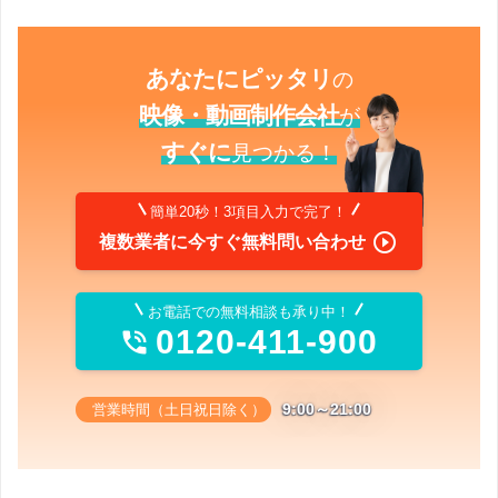
あなたにピッタリ
の
映像・動画制作会社
が
すぐに
見つかる！
簡単20秒！3項目入力で完了！

複数業者に今すぐ無料問い合わせ
お電話での無料相談も承り中！
0120-411-900

9:00～21:00
営業時間（土日祝日除く）