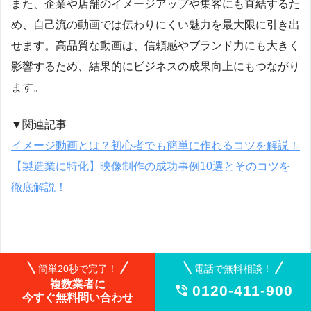
また、企業や店舗のイメージアップや集客にも直結するた
め、自己流の動画では伝わりにくい魅力を最大限に引き出
せます。高品質な動画は、信頼感やブランド力にも大きく
影響するため、結果的にビジネスの成果向上にもつながり
ます。
▼関連記事
イメージ動画とは？初心者でも簡単に作れるコツを解説！
【製造業に特化】映像制作の成功事例10選とそのコツを
徹底解説！
簡単20秒で完了！
電話で無料相談！
運用や活用のサポートあり
複数業者に
0120-411-900

今すぐ無料問い合わせ