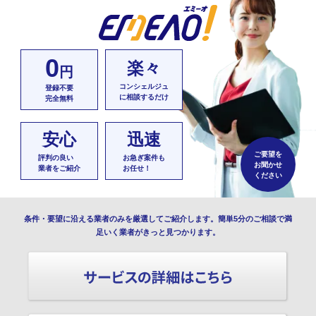
0
楽々
円
コンシェルジュ
登録不要
に相談するだけ
完全無料
安心
迅速
ご要望を
評判の良い
お急ぎ案件も
お聞かせ
業者をご紹介
お任せ！
ください
条件・要望に沿える業者のみを厳選してご紹介します。簡単5分のご相談で満
足いく業者がきっと見つかります。