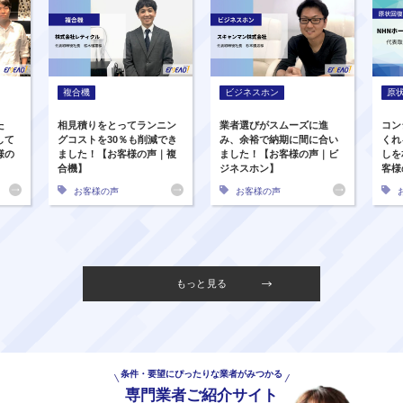
複合機
ビジネスホン
原
た
相見積りをとってランニン
業者選びがスムーズに進
コン
して
グコストを30％も削減でき
み、余裕で納期に間に合い
くれ
様の
ました！【お客様の声｜複
ました！【お客様の声｜ビ
しを
合機】
ジネスホン】
客様
お客様の声
お客様の声
もっと見る
条件・要望にぴったりな業者がみつかる
専門業者ご紹介サイト