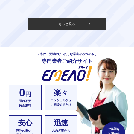
もっと見る
条件・要望にぴったりな業者がみつかる
専門業者ご紹介サイト
0
楽々
円
コンシェルジュ
登録不要
に相談するだけ
完全無料
安心
迅速
ご要望を
評判の良い
お急ぎ案件も
お聞かせ