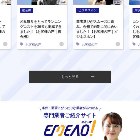
複合機
ビジネスホン
原
た
相見積りをとってランニン
業者選びがスムーズに進
コン
して
グコストを30％も削減でき
み、余裕で納期に間に合い
くれ
様の
ました！【お客様の声｜複
ました！【お客様の声｜ビ
しを
合機】
ジネスホン】
客様
お客様の声
お客様の声
もっと見る
条件・要望にぴったりな業者がみつかる
専門業者ご紹介サイト