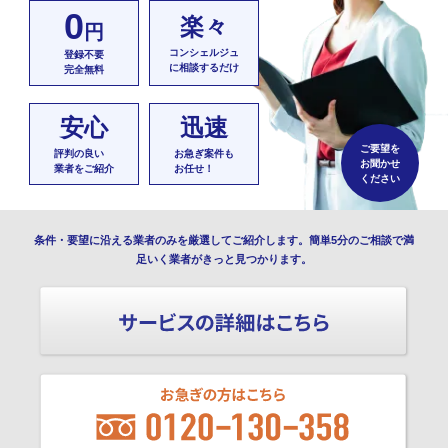
0
楽々
円
コンシェルジュ
登録不要
に相談するだけ
完全無料
安心
迅速
ご要望を
評判の良い
お急ぎ案件も
お聞かせ
業者をご紹介
お任せ！
ください
条件・要望に沿える業者のみを厳選してご紹介します。簡単5分のご相談で満
足いく業者がきっと見つかります。