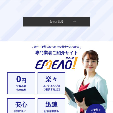
もっと見る
条件・要望にぴったりな業者がみつかる
専門業者ご紹介サイト
0
楽々
円
コンシェルジュ
登録不要
に相談するだけ
完全無料
安心
迅速
ご要望を
評判の良い
お急ぎ案件も