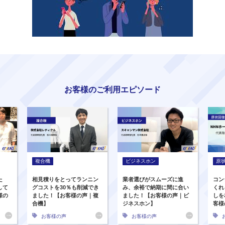
お客様のご利用エピソード
複合機
ビジネスホン
原
た
相見積りをとってランニン
業者選びがスムーズに進
コン
して
グコストを30％も削減でき
み、余裕で納期に間に合い
くれ
様の
ました！【お客様の声｜複
ました！【お客様の声｜ビ
しを
合機】
ジネスホン】
客様
お客様の声
お客様の声