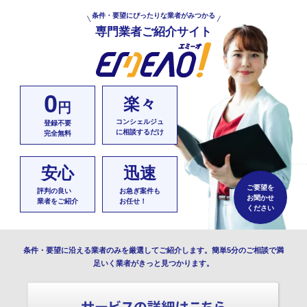
条件・要望にぴったりな業者がみつかる
専門業者ご紹介サイト
0
楽々
円
コンシェルジュ
登録不要
に相談するだけ
完全無料
安心
迅速
ご要望を
評判の良い
お急ぎ案件も
お聞かせ
業者をご紹介
お任せ！
ください
条件・要望に沿える業者のみを厳選してご紹介します。簡単5分のご相談で満
足いく業者がきっと見つかります。