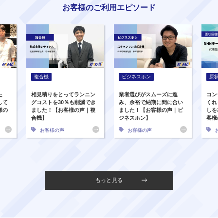
お客様のご利用エピソード
複合機
ビジネスホン
原
た
相見積りをとってランニン
業者選びがスムーズに進
コン
して
グコストを30％も削減でき
み、余裕で納期に間に合い
くれ
様の
ました！【お客様の声｜複
ました！【お客様の声｜ビ
しを
合機】
ジネスホン】
客様
お客様の声
お客様の声
もっと見る