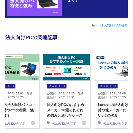
よう！
法人向けPCの種類
法人向けPCの関連記事
法人向けPC
法人向けPC
法人向けPC
開日：2021.03.01 最終
公開日：2021.04.23 最終
公開日：2021.03.08 最
日：2025.08.25
更新日：2021.08.31
更新日：2025.08.25
ECの法人向けパソコ
法人向けPCのおすすめ
Lenovoの法人向けP
の持つ2つの特徴・強
メーカー10選それぞれ
持つ他メーカーには
とは？
の強みと適したケース
い5つの強み
発注先選びのツボ
発注先選びのツボ
発注先選びのツボ