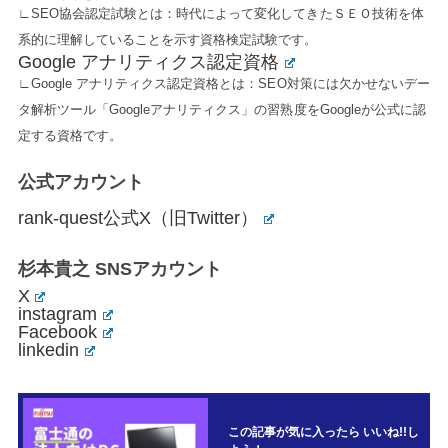
∟SEO協会認定試験とは：時代によって変化してきたＳＥＯ技術を体
系的に理解していることを示す資格検定試験です。
Google アナリティクス認定資格
∟Google アナリティクス認定資格とは：SEO対策には欠かせないデー
タ解析ツール「Googleアナリティクス」の習熟度をGoogleが公式に認
定する資格です。
公式アカウント
rank-quest公式X（旧Twitter）
杉本貴之 SNSアカウント
X
instagram
Facebook
linkedin
この記事が気に入ったら いいね!!し