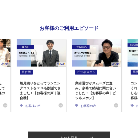
お客様のご利用エピソード
複合機
ビジネスホン
原
た
相見積りをとってランニン
業者選びがスムーズに進
コン
して
グコストを30％も削減でき
み、余裕で納期に間に合い
くれ
様の
ました！【お客様の声｜複
ました！【お客様の声｜ビ
しを
合機】
ジネスホン】
客様
お客様の声
お客様の声
もっと見る