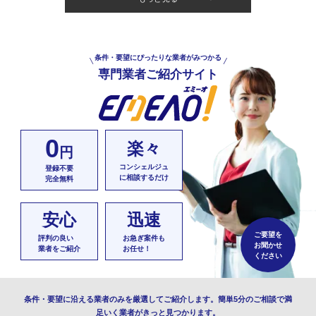
条件・要望にぴったりな業者がみつかる
専門業者ご紹介サイト
0
楽々
円
コンシェルジュ
登録不要
に相談するだけ
完全無料
安心
迅速
ご要望を
評判の良い
お急ぎ案件も
お聞かせ
業者をご紹介
お任せ！
ください
条件・要望に沿える業者のみを厳選してご紹介します。簡単5分のご相談で満
足いく業者がきっと見つかります。