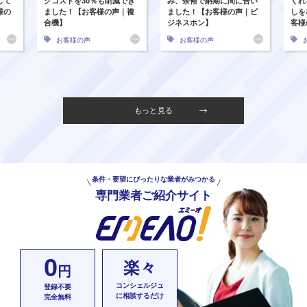
して
グコストを30％も削減でき
み、余裕で納期に間に合い
くれ
様の
ました！【お客様の声｜複
ました！【お客様の声｜ビ
しを
合機】
ジネスホン】
客様
お客様の声
お客様の声
もっと見る
条件・要望にぴったりな業者がみつかる
専門業者ご紹介サイト
0
楽々
円
コンシェルジュ
登録不要
に相談するだけ
完全無料