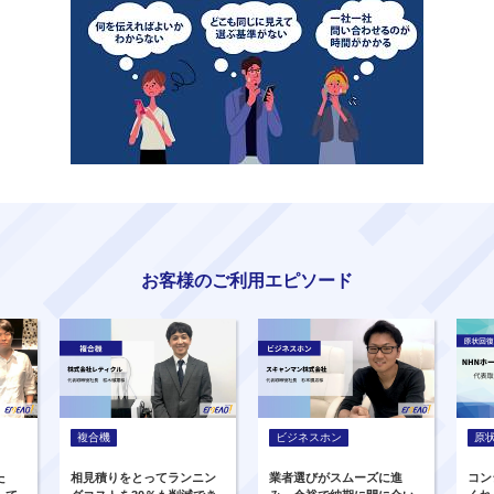
お客様のご利用エピソード
複合機
ビジネスホン
原
た
相見積りをとってランニン
業者選びがスムーズに進
コン