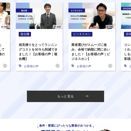
複合機
ビジネスホン
原
た
相見積りをとってランニン
業者選びがスムーズに進
コン
して
グコストを30％も削減でき
み、余裕で納期に間に合い
くれ
様の
ました！【お客様の声｜複
ました！【お客様の声｜ビ
しを
合機】
ジネスホン】
客様
お客様の声
お客様の声
もっと見る
条件・要望にぴったりな業者がみつかる