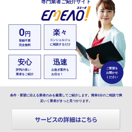
専門業者ご紹介サイト
0
楽々
円
コンシェルジュ
登録不要
に相談するだけ
完全無料
安心
迅速
ご要望を
評判の良い
お急ぎ案件も
お聞かせ
業者をご紹介
お任せ！
ください
条件・要望に沿える業者のみを厳選してご紹介します。簡単5分のご相談で満
足いく業者がきっと見つかります。