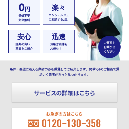
0
楽々
円
コンシェルジュ
登録不要
に相談するだけ
完全無料
安心
迅速
ご要望を
評判の良い
お急ぎ案件も
お聞かせ
業者をご紹介
お任せ！
ください
条件・要望に沿える業者のみを厳選してご紹介します。簡単5分のご相談で満
足いく業者がきっと見つかります。