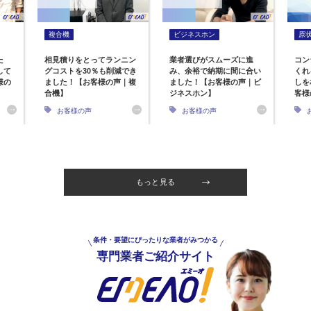
複合機
ビジネスホン
原
た
相見積りをとってランニン
業者選びがスムーズに進
コン
して
グコストを30％も削減でき
み、余裕で納期に間に合い
くれ
様の
ました！【お客様の声｜複
ました！【お客様の声｜ビ
しを
合機】
ジネスホン】
客様
お客様の声
お客様の声
もっと見る
条件・要望にぴったりな業者がみつかる
専門業者ご紹介サイト