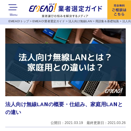
EMEAO!トップ
>
EMEAO!業者選定ガイド
>
法人向け無線LAN
>
用語集＆基礎知識
>
法人向
法人向け無線LANの概要・仕組み、家庭用LANと
の違い
公開日：2021.03.19 最終更新日：2021.03.26