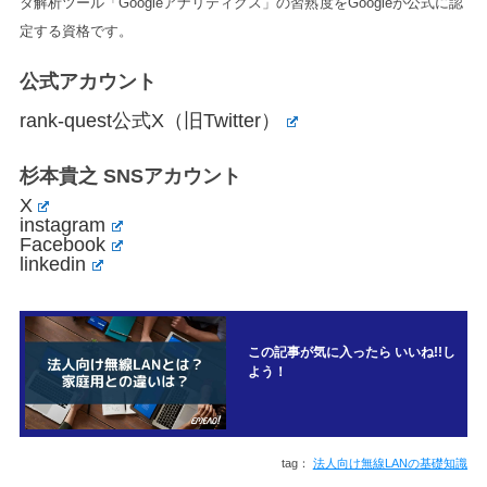
タ解析ツール「Googleアナリティクス」の習熟度をGoogleが公式に認
定する資格です。
公式アカウント
rank-quest公式X（旧Twitter）
杉本貴之 SNSアカウント
X
instagram
Facebook
linkedin
この記事が気に入ったら いいね!!し
よう！
法人向け無線LANの基礎知識