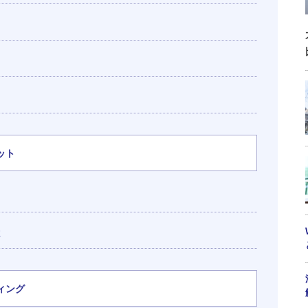
ット
性
ィング