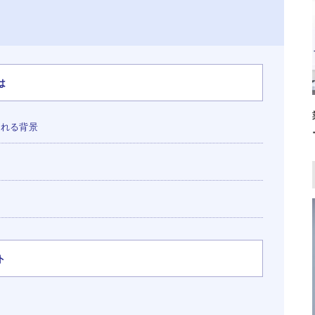
は
される背景
ト