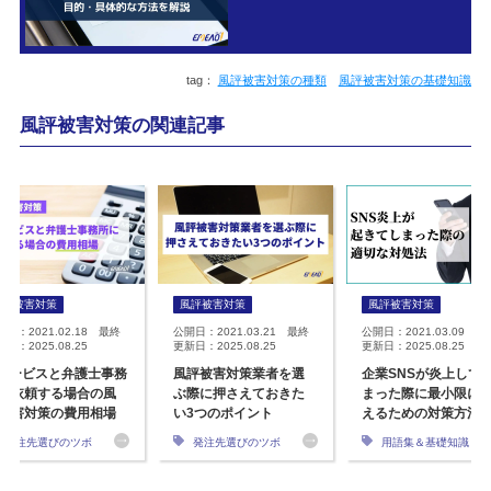
風評被害対策の種類
風評被害対策の基礎知識
風評被害対策の関連記事
風評被害対策
風評被害対策
風評被害対策
開日：2021.02.18 最終
公開日：2021.03.21 最終
公開日：2021.03.09 最
日：2025.08.25
更新日：2025.08.25
更新日：2025.08.25
Tサービスと弁護士事務
風評被害対策業者を選
企業SNSが炎上して
に依頼する場合の風
ぶ際に押さえておきた
まった際に最小限に
被害対策の費用相場
い3つのポイント
えるための対策方法
発注先選びのツボ
発注先選びのツボ
用語集＆基礎知識