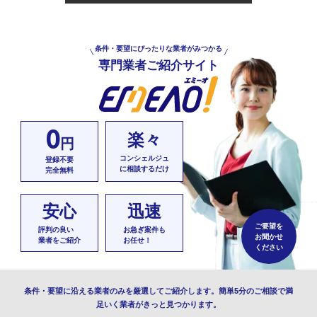
条件・要望にぴったりな業者がみつかる
専門業者ご紹介サイト
0
楽々
円
コンシェルジュ
登録不要
に相談するだけ
完全無料
安心
迅速
ご要望を
評判の良い
お急ぎ案件も
お聞かせ
業者をご紹介
お任せ！
ください
条件・要望に沿える業者のみを厳選してご紹介します。簡単5分のご相談で満
足いく業者がきっと見つかります。