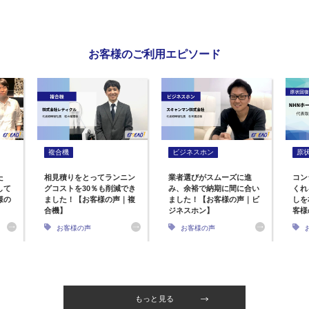
お客様のご利用エピソード
複合機
ビジネスホン
原
た
相見積りをとってランニン
業者選びがスムーズに進
コン
して
グコストを30％も削減でき
み、余裕で納期に間に合い
くれ
様の
ました！【お客様の声｜複
ました！【お客様の声｜ビ
しを
合機】
ジネスホン】
客様
お客様の声
お客様の声
もっと見る