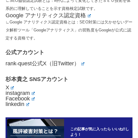
∟SEO協会認定試験とは：時代によって変化してきたＳＥＯ技術を体
系的に理解していることを示す資格検定試験です。
Google アナリティクス認定資格
∟Google アナリティクス認定資格とは：SEO対策には欠かせないデー
タ解析ツール「Googleアナリティクス」の習熟度をGoogleが公式に認
定する資格です。
公式アカウント
rank-quest公式X（旧Twitter）
杉本貴之 SNSアカウント
X
instagram
Facebook
linkedin
この記事が気に入ったら いいね!!し
よう！