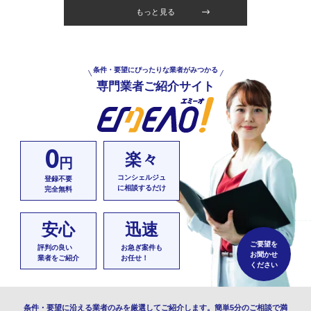
もっと見る
条件・要望にぴったりな業者がみつかる
専門業者ご紹介サイト
0
楽々
円
コンシェルジュ
登録不要
に相談するだけ
完全無料
安心
迅速
ご要望を
評判の良い
お急ぎ案件も
お聞かせ
業者をご紹介
お任せ！
ください
条件・要望に沿える業者のみを厳選してご紹介します。簡単5分のご相談で満