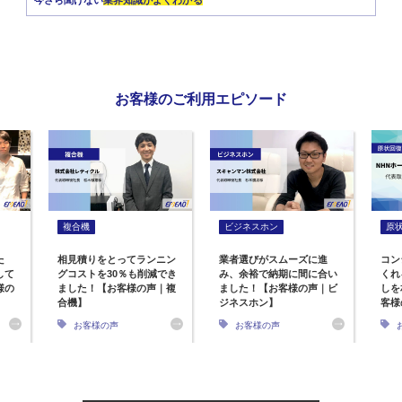
お客様のご利用エピソード
複合機
ビジネスホン
原
た
相見積りをとってランニン
業者選びがスムーズに進
コン
して
グコストを30％も削減でき
み、余裕で納期に間に合い
くれ
様の
ました！【お客様の声｜複
ました！【お客様の声｜ビ
しを
合機】
ジネスホン】
客様
お客様の声
お客様の声