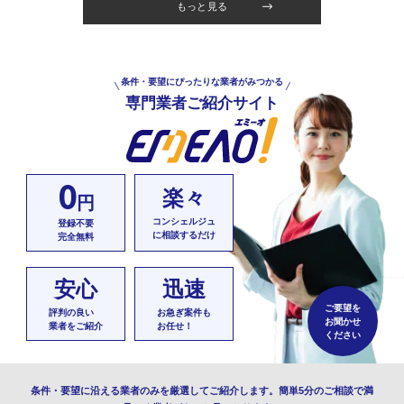
もっと見る
条件・要望にぴったりな業者がみつかる
専門業者ご紹介サイト
0
楽々
円
コンシェルジュ
登録不要
に相談するだけ
完全無料
安心
迅速
ご要望を
評判の良い
お急ぎ案件も
お聞かせ
業者をご紹介
お任せ！
ください
条件・要望に沿える業者のみを厳選してご紹介します。簡単5分のご相談で満