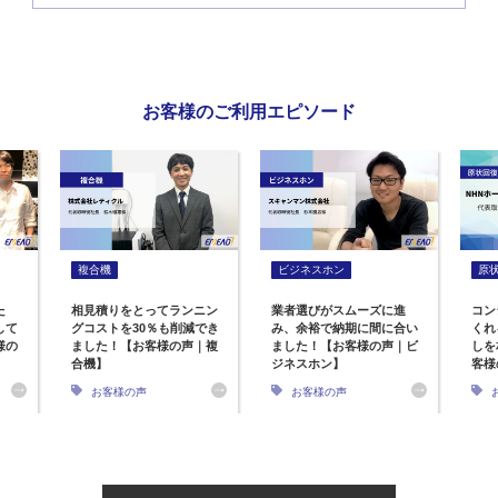
お客様のご利用エピソード
複合機
ビジネスホン
原
た
相見積りをとってランニン
業者選びがスムーズに進
コン
して
グコストを30％も削減でき
み、余裕で納期に間に合い
くれ
様の
ました！【お客様の声｜複
ました！【お客様の声｜ビ
しを
合機】
ジネスホン】
客様
お客様の声
お客様の声