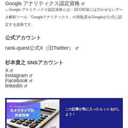
Google アナリティクス認定資格
∟Google アナリティクス認定資格とは：SEO対策には欠かせないデー
タ解析ツール「Googleアナリティクス」の習熟度をGoogleが公式に認
定する資格です。
公式アカウント
rank-quest公式X（旧Twitter）
杉本貴之 SNSアカウント
X
instagram
Facebook
linkedin
この記事が気に入ったら いいね!!し
よう！