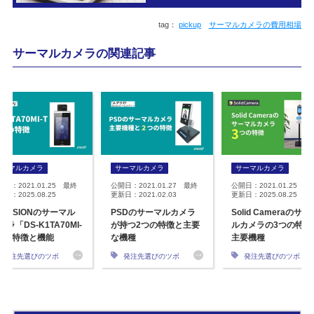
pickup
サーマルカメラの費用相場
サーマルカメラの関連記事
サーマルカメラ
サーマルカメラ
サーマルカメラ
開日：2021.01.25 最終
公開日：2021.01.27 最終
公開日：2021.01.25 最
日：2025.08.25
更新日：2021.02.03
更新日：2025.08.25
IKVISIONのサーマル
PSDのサーマルカメラ
Solid Cameraのサー
メラ「DS-K1TA70MI-
が持つ2つの特徴と主要
ルカメラの3つの特徴
」の特徴と機能
な機種
主要機種
発注先選びのツボ
発注先選びのツボ
発注先選びのツボ