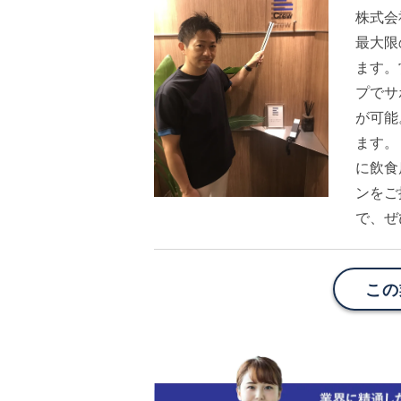
株式会
最大限
ます。
プでサ
が可能
ます。
に飲食
ンをご
で、ぜ
この