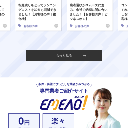
た
相見積りをとってランニン
業者選びがスムーズに進
コン
して
グコストを30％も削減でき
み、余裕で納期に間に合い
くれ
様の
ました！【お客様の声｜複
ました！【お客様の声｜ビ
しを
合機】
ジネスホン】
客様
お客様の声
お客様の声
もっと見る
条件・要望にぴったりな業者がみつかる
専門業者ご紹介サイト
0
楽々
円