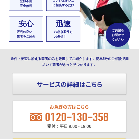
コンシェルジュ
登録不要
に相談するだけ
完全無料
安心
迅速
ご要望を
評判の良い
お急ぎ案件も
お聞かせ
業者をご紹介
お任せ！
ください
条件・要望に沿える業者のみを厳選してご紹介します。簡単5分のご相談で満
足いく業者がきっと見つかります。