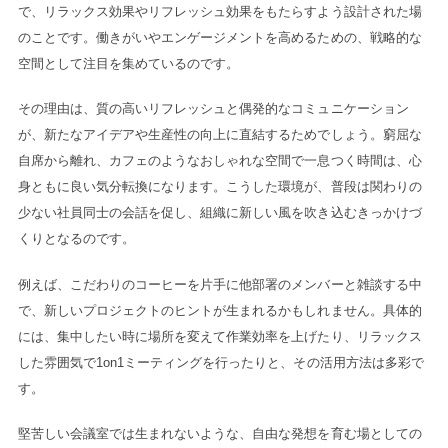
で、リラックス効果やリフレッシュ効果をもたらすよう設計された場
のことです。働きがいやエンゲージメントを高めるための、戦略的な
空間として注目を集めているのです。
その理由は、質の高いリフレッシュと偶発的なコミュニケーション
が、新たなアイデアや生産性の向上に直結するためでしょう。窮屈な
自席から離れ、カフェのようなおしゃれな空間で一息つく時間は、心
身ともに良い気分転換になります。こうした環境が、普段は関わりの
少ない社員同士の会話を促し、組織に新しい風を吹き込むきっかけづ
くりとなるのです。
例えば、こだわりのコーヒーを片手に他部署のメンバーと雑談する中
で、新しいプロジェクトのヒントが生まれるかもしれません。具体的
には、集中したい時に場所を変えて作業効率を上げたり、リラックス
した雰囲気で1on1ミーティングを行ったりと、その活用方法は多彩で
す。
堅苦しい会議室では生まれないような、自由な発想を育む場としての