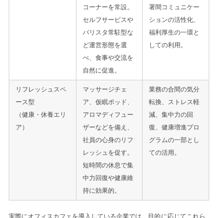
コーナーを常設。
署間コミュニケー
セルフサービスや
ションの活性化、
バリスタ常駐型な
福利厚生の一環と
ど運営形態を選
しての利用。
べ、食事や交流を
自然に促進。
リフレッシュスペ
マッサージチェ
業務の合間の気分
ース型
ア、仮眠ポッド、
転換、ストレス軽
（健康・休養エリ
アロマディフュー
減、集中力の回
ア）
ザーなどを備え、
復、健康増進プロ
社員の心身のリフ
グラムの一部とし
レッシュを促す。
ての活用。
短時間の休息で集
中力回復や健康維
持に効果的。
実際にオフィスカフェを導入している企業では、目的に応じてこれら