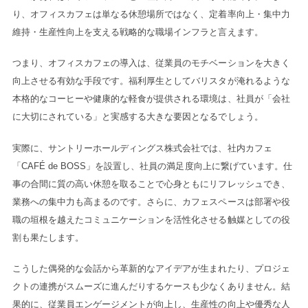
り、オフィスカフェは単なる休憩場所ではなく、定着率向上・集中力
維持・生産性向上を支える戦略的な職場インフラと言えます。
つまり、オフィスカフェの導入は、従業員のモチベーションを大きく
向上させる有効な手段です。福利厚生としてバリスタが淹れるような
本格的なコーヒーや健康的な軽食が提供される環境は、社員が「会社
に大切にされている」と実感する大きな要因となるでしょう。
実際に、サントリーホールディングス株式会社では、社内カフェ
「CAFÉ de BOSS」を設置し、社員の満足度向上に繋げています。仕
事の合間に質の高い休憩を取ることで心身ともにリフレッシュでき、
業務への集中力も高まるのです。さらに、カフェスペースは部署や役
職の垣根を越えたコミュニケーションを活性化させる触媒としての役
割も果たします。
こうした偶発的な会話から革新的なアイデアが生まれたり、プロジェ
クトの連携がスムーズに進んだりするケースも少なくありません。結
果的に、従業員エンゲージメントが向上し、生産性の向上や優秀な人