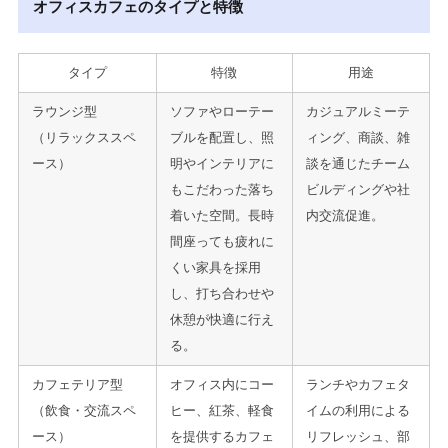
オフィスカフェのタイプと特徴
タイプ
特徴
用途
ラウンジ型
ソファやローテー
カジュアルミーテ
（リラックススペ
ブルを配置し、照
ィング、商談、雑
ース）
明やインテリアに
談を通じたチーム
もこだわった落ち
ビルディングや社
着いた空間。長時
内交流促進。
間座っても疲れに
くい家具を採用
し、打ち合わせや
休憩が快適に行え
る。
カフェテリア型
オフィス内にコー
ランチやカフェタ
（飲食・交流スペ
ヒー、紅茶、軽食
イムの利用による
ース）
を提供するカフェ
リフレッシュ、部