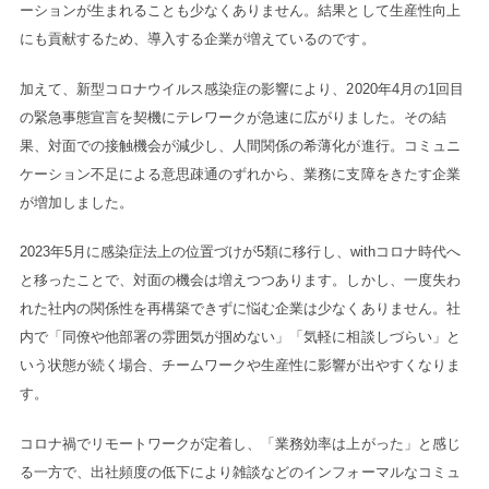
ーションが生まれることも少なくありません。結果として生産性向上
にも貢献するため、導入する企業が増えているのです。
加えて、新型コロナウイルス感染症の影響により、2020年4月の1回目
の緊急事態宣言を契機にテレワークが急速に広がりました。その結
果、対面での接触機会が減少し、人間関係の希薄化が進行。コミュニ
ケーション不足による意思疎通のずれから、業務に支障をきたす企業
が増加しました。
2023年5月に感染症法上の位置づけが5類に移行し、withコロナ時代へ
と移ったことで、対面の機会は増えつつあります。しかし、一度失わ
れた社内の関係性を再構築できずに悩む企業は少なくありません。社
内で「同僚や他部署の雰囲気が掴めない」「気軽に相談しづらい」と
いう状態が続く場合、チームワークや生産性に影響が出やすくなりま
す。
コロナ禍でリモートワークが定着し、「業務効率は上がった」と感じ
る一方で、出社頻度の低下により雑談などのインフォーマルなコミュ