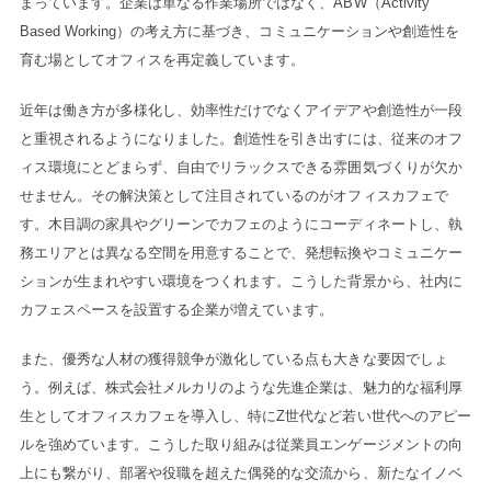
まっています。企業は単なる作業場所ではなく、ABW（Activity
Based Working）の考え方に基づき、コミュニケーションや創造性を
育む場としてオフィスを再定義しています。
近年は働き方が多様化し、効率性だけでなくアイデアや創造性が一段
と重視されるようになりました。創造性を引き出すには、従来のオフ
ィス環境にとどまらず、自由でリラックスできる雰囲気づくりが欠か
せません。その解決策として注目されているのがオフィスカフェで
す。木目調の家具やグリーンでカフェのようにコーディネートし、執
務エリアとは異なる空間を用意することで、発想転換やコミュニケー
ションが生まれやすい環境をつくれます。こうした背景から、社内に
カフェスペースを設置する企業が増えています。
また、優秀な人材の獲得競争が激化している点も大きな要因でしょ
う。例えば、株式会社メルカリのような先進企業は、魅力的な福利厚
生としてオフィスカフェを導入し、特にZ世代など若い世代へのアピー
ルを強めています。こうした取り組みは従業員エンゲージメントの向
上にも繋がり、部署や役職を超えた偶発的な交流から、新たなイノベ