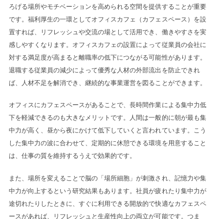
ろげる場所やモチベーションを高められる空間を提供することが重要
です。福利厚生の一環としてオフィスカフェ（カフェスペース）を設
置すれば、リフレッシュや交流の場として活用でき、働きやすさを実
感しやすくなります。オフィスカフェの設置によって従業員の会社に
対する満足度が高まると離職率の低下につながる可能性があります。
退職する従業員の減少によって優秀な人材の外部流出を防止できれ
ば、人材不足を解消でき、継続的な事業運営を図ることができます。
オフィスにカフェスペースがあることで、長時間作業による集中力低
下を軽減できるのも大きなメリットです。人間は一般的に朝が最も集
中力が高く、昼から夜にかけて低下していくと言われています。こう
した集中力の波に合わせて、定期的に休憩できる環境を用意すること
は、仕事の質を維持するうえで効果的です。
また、場所を変えることで脳の「場所細胞」が刺激され、記憶力や集
中力が向上するという研究結果もあります。社員が疲れたり集中力が
途切れたりしたときに、すぐに利用できる開放的で快適なカフェスペ
ースがあれば、リフレッシュと生産性向上の両立が可能です。つま