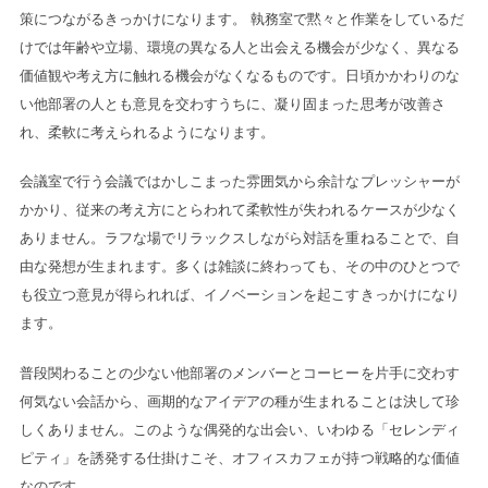
策につながるきっかけになります。 執務室で黙々と作業をしているだ
けでは年齢や立場、環境の異なる人と出会える機会が少なく、異なる
価値観や考え方に触れる機会がなくなるものです。日頃かかわりのな
い他部署の人とも意見を交わすうちに、凝り固まった思考が改善さ
れ、柔軟に考えられるようになります。
会議室で行う会議ではかしこまった雰囲気から余計なプレッシャーが
かかり、従来の考え方にとらわれて柔軟性が失われるケースが少なく
ありません。ラフな場でリラックスしながら対話を重ねることで、自
由な発想が生まれます。多くは雑談に終わっても、その中のひとつで
も役立つ意見が得られれば、イノベーションを起こすきっかけになり
ます。
普段関わることの少ない他部署のメンバーとコーヒーを片手に交わす
何気ない会話から、画期的なアイデアの種が生まれることは決して珍
しくありません。このような偶発的な出会い、いわゆる「セレンディ
ピティ」を誘発する仕掛けこそ、オフィスカフェが持つ戦略的な価値
なのです。