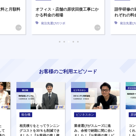
数料と月額料
オフィス・店舗の原状回復工事にか
語学研修の
かる料金の相場
れぞれの料
発注先選びのツボ
発注先選び
お客様のご利用エピソード
複合機
ビジネスホン
原
た
相見積りをとってランニン
業者選びがスムーズに進
コン
して
グコストを30％も削減でき
み、余裕で納期に間に合い
くれ
様の
ました！【お客様の声｜複
ました！【お客様の声｜ビ
しを