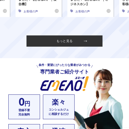
合機】
ジネスホン】
客様
お客様の声
お客様の声
もっと見る
条件・要望にぴったりな業者がみつかる
専門業者ご紹介サイト
0
楽々
円
コンシェルジュ
登録不要
に相談するだけ
完全無料