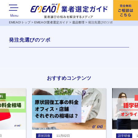
EMEAO!トップ
>
EMEAO!業者選定ガイド
>
遺品整理
>
発注先選びのツボ
発注先選びのツボ
おすすめコンテンツ
日
原状回復
11月02日
語学研修