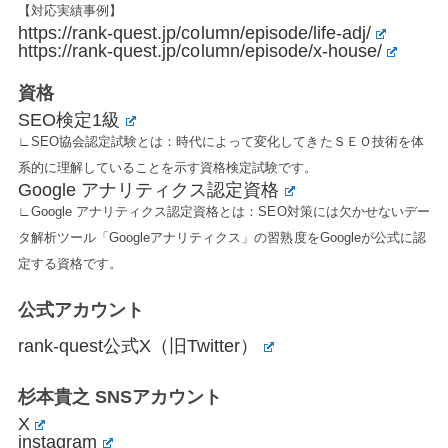
【対応実績事例】
https://rank-quest.jp/column/episode/life-adj/
https://rank-quest.jp/column/episode/x-house/
資格
SEO検定1級
∟SEO協会認定試験とは：時代によって変化してきたＳＥＯ技術を体
系的に理解していることを示す資格検定試験です。
Google アナリティクス認定資格
∟Google アナリティクス認定資格とは：SEO対策には欠かせないデー
タ解析ツール「Googleアナリティクス」の習熟度をGoogleが公式に認
定する資格です。
公式アカウント
rank-quest公式X（旧Twitter）
杉本貴之 SNSアカウント
X
instagram