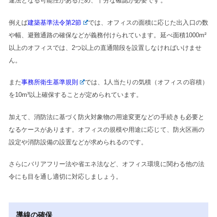
違法となる可能性があるため、十分な確認が必要です。
例えば
建築基準法令第2節
では、オフィスの面積に応じた出入口の数
や幅、避難通路の確保などが義務付けられています。延べ面積1000m²
以上のオフィスでは、2つ以上の直通階段を設置しなければいけませ
ん。
また
事務所衛生基準規則
では、1人当たりの気積（オフィスの容積）
を10m³以上確保することが定められています。
加えて、消防法に基づく防火対象物の用途変更などの手続きも必要と
なるケースがあります。オフィスの規模や用途に応じて、防火区画の
設定や消防設備の設置などが求められるのです。
さらにバリアフリー法や省エネ法など、オフィス環境に関わる他の法
令にも目を通し適切に対応しましょう。
導線の確保