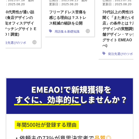
開日：2025.07.18 最終
公開日：2025.08.15 最終
公開日：2025.07.31 最
日：2025.08.20
更新日：2025.08.20
更新日：2025.08.20
0・40代男性が通い詰
フリーアドレス苦痛を
70代以上の男性150
る飲食店デザインの
感じる理由は？ストレ
聞く「また来たい飲
常識(オフィスデザイ
ス軽減の秘訣を公開
店」の条件とは？店
・マッチングサイト E
デザインの実態調査(
用語集＆基礎知識
EAO！調査)
舗デザイン・マッチ
グサイト EMEAO！
発注先選びのツボ
べ)
発注先選びのツボ