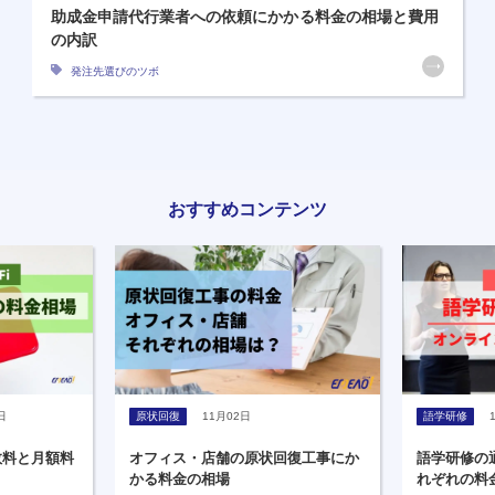
助成金申請代行業者への依頼にかかる料金の相場と費用
の内訳
発注先選びのツボ
おすすめコンテンツ
日
原状回復
11月02日
語学研修
数料と月額料
オフィス・店舗の原状回復工事にか
語学研修の
かる料金の相場
れぞれの料