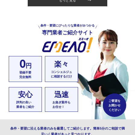
もっと見る
条件・要望にぴったりな業者がみつかる
専門業者ご紹介サイト
0
楽々
円
コンシェルジュ
登録不要
に相談するだけ
完全無料
安心
迅速
ご要望を
評判の良い
お急ぎ案件も
お聞かせ
業者をご紹介
お任せ！
ください
条件・要望に沿える業者のみを厳選してご紹介します。簡単5分のご相談で満
足いく業者がきっと見つかります。