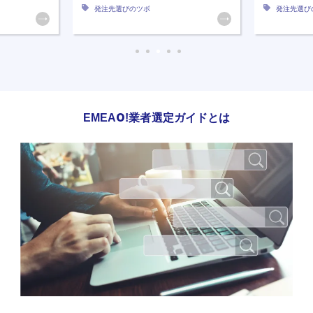
発注先選びのツボ
発注先選び
EMEAO!業者選定ガイドとは