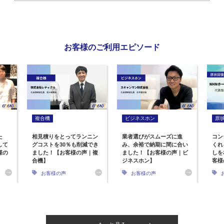
お客様のご利用エピソード
複合機
ビジネスホン
原
た
相見積りをとってランニン
業者選びがスムーズに進
コン
して
グコストを30％も削減でき
み、余裕で納期に間に合い
くれ
様の
ました！【お客様の声｜複
ました！【お客様の声｜ビ
しを
合機】
ジネスホン】
客様
お客様の声
お客様の声