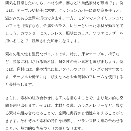
囲気を目指したいなら、木材や綿、麻などの自然素材が最適です。例
えば、テーブルや椅子に木材、クッションカバーに綿や麻を使うと、
温かみのある空間を演出できます。一方、モダンでスタイリッシュな
カフェを目指すなら、金属やガラス、レザーといった素材が効果的で
しょう。カウンターにステンレス、照明にガラス、ソファにレザーを
用いることで、洗練された印象になります。
素材の耐久性も重要なポイントです。特に、床やテーブル、椅子な
ど、頻繁に利用される箇所は、耐久性の高い素材を選びましょう。例
えば、床材には、傷や汚れに強いタイルやフローリングがおすすめで
す。テーブルや椅子には、頑丈な木材や金属製のフレームを使用する
と長持ちします。
さらに、素材の組み合わせにも工夫を凝らすことで、より魅力的な空
間を創り出せます。例えば、木材と金属、ガラスとレザーなど、異な
る素材を組み合わせることで、空間に奥行きと個性を加えることがで
きます。それぞれの素材の特性を理解し、バランス良く組み合わせる
ことが、魅力的な内装づくりの鍵となります。