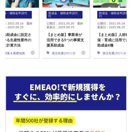
助成金・補助金申請代
助成金・補助金申請代
助成金・補助金申請代
行
行
行
開日：2021.05.14 最終
公開日：2021.05.20 最終
公開日：2021.05.19 最
日：2025.08.25
更新日：2025.08.25
更新日：2025.08.25
くの助成金に設定さ
【まとめ版】事業者が
【まとめ版】人材確
ている生産性要件の
活用できる5つの事業支
保・育成に活用でき
要と計算方法
援系助成金
助成金6種
用語集＆基礎知識
発注先選びのツボ
発注先選びのツボ