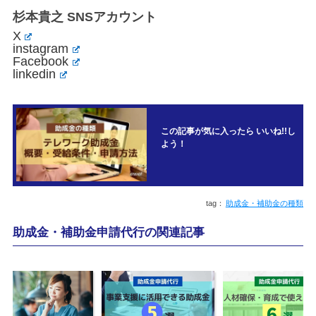
杉本貴之 SNSアカウント
X
instagram
Facebook
linkedin
この記事が気に入ったら いいね!!し
よう！
助成金・補助金の種類
助成金・補助金申請代行の関連記事