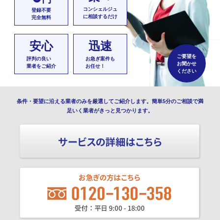
コンシェルジュ
登録不要
に相談するだけ
完全無料
安心
迅速
ご要望を
評判の良い
お急ぎ案件も
お聞かせ
業者をご紹介
お任せ！
ください
条件・要望に沿える業者のみを厳選してご紹介します。簡単5分のご相談で満
足いく業者がきっと見つかります。