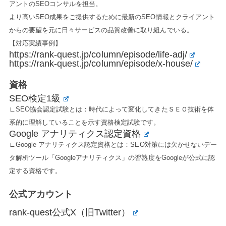
アントのSEOコンサルを担当。
より高いSEO成果をご提供するために最新のSEO情報とクライアント
からの要望を元に日々サービスの品質改善に取り組んでいる。
【対応実績事例】
https://rank-quest.jp/column/episode/life-adj/
https://rank-quest.jp/column/episode/x-house/
資格
SEO検定1級
∟SEO協会認定試験とは：時代によって変化してきたＳＥＯ技術を体
系的に理解していることを示す資格検定試験です。
Google アナリティクス認定資格
∟Google アナリティクス認定資格とは：SEO対策には欠かせないデー
タ解析ツール「Googleアナリティクス」の習熟度をGoogleが公式に認
定する資格です。
公式アカウント
rank-quest公式X（旧Twitter）