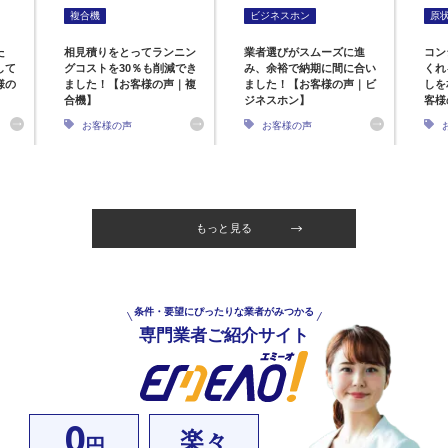
複合機
ビジネスホン
原
た
相見積りをとってランニン
業者選びがスムーズに進
コン
して
グコストを30％も削減でき
み、余裕で納期に間に合い
くれ
様の
ました！【お客様の声｜複
ました！【お客様の声｜ビ
しを
合機】
ジネスホン】
客様
お客様の声
お客様の声
もっと見る
条件・要望にぴったりな業者がみつかる
専門業者ご紹介サイト
0
楽々
円