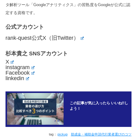
タ解析ツール「Googleアナリティクス」の習熟度をGoogleが公式に認
定する資格です。
公式アカウント
rank-quest公式X（旧Twitter）
杉本貴之 SNSアカウント
X
instagram
Facebook
linkedin
この記事が気に入ったら いいね!!し
よう！
pickup
助成金・補助金申請代行業者選びのコツ