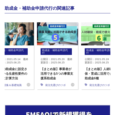
助成金・補助金申請代行の関連記事
助成金・補助金申請代
助成金・補助金申請代
助成金・補助金申請代
行
行
行
開日：2021.05.14 最終
公開日：2021.05.20 最終
公開日：2021.05.19 最
日：2025.08.25
更新日：2025.08.25
更新日：2025.08.25
くの助成金に設定さ
【まとめ版】事業者が
【まとめ版】人材確
ている生産性要件の
活用できる5つの事業支
保・育成に活用でき
要と計算方法
援系助成金
助成金6種
用語集＆基礎知識
発注先選びのツボ
発注先選びのツボ