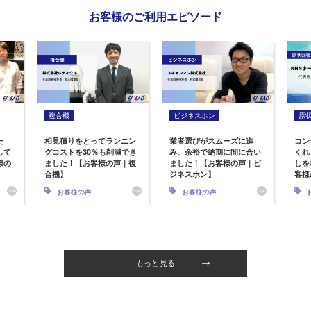
お客様のご利用エピソード
複合機
ビジネスホン
原
た
相見積りをとってランニン
業者選びがスムーズに進
コン
して
グコストを30％も削減でき
み、余裕で納期に間に合い
くれ
様の
ました！【お客様の声｜複
ました！【お客様の声｜ビ
しを
合機】
ジネスホン】
客様
お客様の声
お客様の声
もっと見る