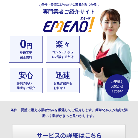
条件・要望にぴったりな業者がみつかる
専門業者ご紹介サイト
0
楽々
円
コンシェルジュ
登録不要
に相談するだけ
完全無料
安心
迅速
ご要望を
評判の良い
お急ぎ案件も
お聞かせ
業者をご紹介
お任せ！
ください
条件・要望に沿える業者のみを厳選してご紹介します。簡単5分のご相談で満
足いく業者がきっと見つかります。