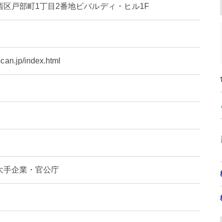
区戸部町1丁目2番地ビバルディ・ヒル1F
oocan.jp/index.html
大手企業・官公庁