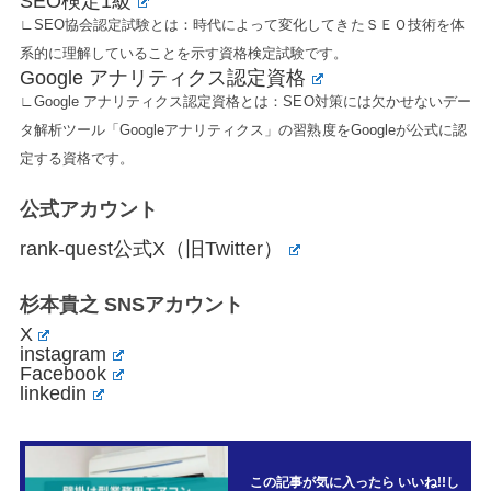
SEO検定1級
∟SEO協会認定試験とは：時代によって変化してきたＳＥＯ技術を体
系的に理解していることを示す資格検定試験です。
Google アナリティクス認定資格
∟Google アナリティクス認定資格とは：SEO対策には欠かせないデー
タ解析ツール「Googleアナリティクス」の習熟度をGoogleが公式に認
定する資格です。
公式アカウント
rank-quest公式X（旧Twitter）
杉本貴之 SNSアカウント
X
instagram
Facebook
linkedin
この記事が気に入ったら いいね!!し