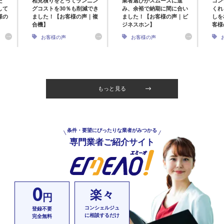
た
相見積りをとってランニン
業者選びがスムーズに進
コン
して
グコストを30％も削減でき
み、余裕で納期に間に合い
くれ
様の
ました！【お客様の声｜複
ました！【お客様の声｜ビ
しを
合機】
ジネスホン】
客様
お客様の声
お客様の声
もっと見る
条件・要望にぴったりな業者がみつかる
専門業者ご紹介サイト
0
楽々
円
コンシェルジュ
登録不要
に相談するだけ
完全無料