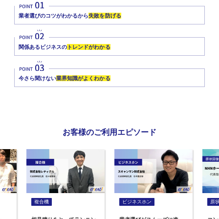
業者選びのコツがわかるから
失敗を防げる
関係あるビジネスの
トレンドがわかる
今さら聞けない
業界知識がよくわかる
お客様のご利用エピソード
複合機
ビジネスホン
原