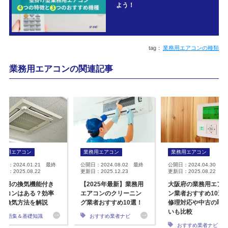
よう！
業務用エアコンの種類
業務用エアコンの関連記事
業務用エアコン
業務用エアコン
業務用エアコン
開日：2024.01.21 最終
公開日：2024.08.02 最終
公開日：2024.04.30 最
日：2025.08.22
更新日：2025.12.23
更新日：2025.08.22
務用の換気機能付き
【2025年最新】業務用
大阪府の業務用エア
アコンはある？効率
エアコンのクリーニン
ン業者おすすめ10選
な換気方法を解説
グ業者おすすめ10選！
修理対応や中古の取
いも比較
用語集＆基礎知識
おすすめ業者ナビ
おすすめ業者ナビ