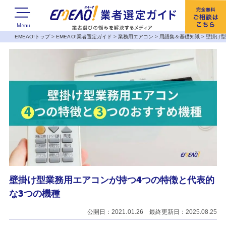
EMEAO!トップ
>
EMEAO!業者選定ガイド
>
業務用エアコン
>
用語集＆基礎知識
>
壁掛け型
壁掛け型業務用エアコンが持つ4つの特徴と代表的
な3つの機種
公開日：2021.01.26 最終更新日：2025.08.25