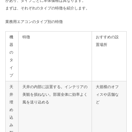
があり、タイプごとに本体価格は異なります。
まずは、それぞれのタイプの特徴を紹介します。
業務用エアコンのタイプ別の特徴
機
特徴
おすすめの設
器
置場所
の
タ
イ
プ
天
天井の内部に設置する。インテリアの
大規模のオフ
井
美観を損ねない。部屋全体に効率よく
ィスや店舗な
埋
風を送り込める
ど
め
込
み