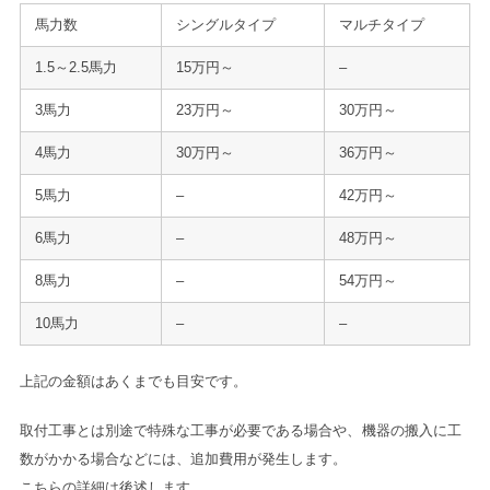
馬力数
シングルタイプ
マルチタイプ
1.5～2.5馬力
15万円～
–
3馬力
23万円～
30万円～
4馬力
30万円～
36万円～
5馬力
–
42万円～
6馬力
–
48万円～
8馬力
–
54万円～
10馬力
–
–
上記の金額はあくまでも目安です。
取付工事とは別途で特殊な工事が必要である場合や、機器の搬入に工
数がかかる場合などには、追加費用が発生します。
こちらの詳細は後述します。