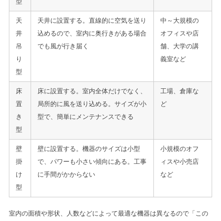
型
天
天井に設置する。直線的に空気を送り
中～大規模の
井
込めるので、室内に奥行きがある場合
オフィスや店
吊
でも風が行き届く
舗、大学の講
り
義室など
型
床
床に設置する。室内全体だけでなく、
工場、倉庫な
置
局所的に風を送り込める。サイズが小
ど
き
型で、簡単にメンテナンスできる
型
壁
壁に設置する。機器のサイズは小型
小規模のオフ
掛
で、パワーも小さい傾向にある。工事
ィスや小売店
け
に手間がかからない
など
型
室内の面積や形状、人数などによって最適な機器は異なるので「この