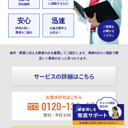
に相談するだけ
完全無料
安心
迅速
ご要望を
評判の良い
お急ぎ案件も
お聞かせ
業者をご紹介
お任せ！
ください
条件・要望に沿える業者のみを厳選してご紹介します。簡単5分のご相談で満
足いく業者がきっと見つかります。