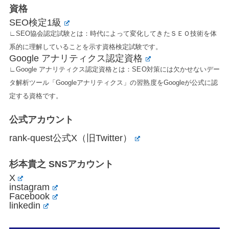
資格
SEO検定1級
∟SEO協会認定試験とは：時代によって変化してきたＳＥＯ技術を体
系的に理解していることを示す資格検定試験です。
Google アナリティクス認定資格
∟Google アナリティクス認定資格とは：SEO対策には欠かせないデー
タ解析ツール「Googleアナリティクス」の習熟度をGoogleが公式に認
定する資格です。
公式アカウント
rank-quest公式X（旧Twitter）
杉本貴之 SNSアカウント
X
instagram
Facebook
linkedin