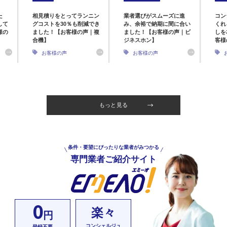
た
相見積りをとってランニン
業者選びがスムーズに進
コン
して
グコストを30％も削減でき
み、余裕で納期に間に合い
くれ
様の
ました！【お客様の声｜複
ました！【お客様の声｜ビ
しを
合機】
ジネスホン】
客様
お客様の声
お客様の声
もっと見る
条件・要望にぴったりな業者がみつかる
専門業者ご紹介サイト
0
楽々
円
コンシェルジュ
登録不要