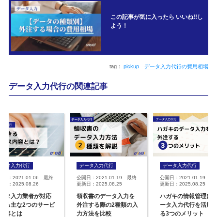
この記事が気に入ったら いいね!!し
よう！
pickup
データ入力代行の費用相場
データ入力代行の関連記事
データ入力代行
データ入力代行
データ入力代行
開日：2021.01.06 最終
公開日：2021.01.19 最終
公開日：2021.01.19 最
日：2025.08.26
更新日：2025.08.25
更新日：2025.08.25
ータ入力業者が対応
領収書のデータ入力を
ハガキの情報管理に
きる主な2つのサービ
外注する際の2種類の入
ータ入力代行を活用
内容とは
力方法を比較
る3つのメリット