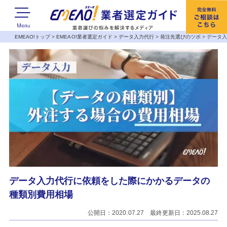
EMEAO!トップ
>
EMEAO!業者選定ガイド
>
データ入力代行
>
発注先選びのツボ
>
データ
データ入力代行に依頼をした際にかかるデータの
種類別費用相場
公開日：2020.07.27 最終更新日：2025.08.27