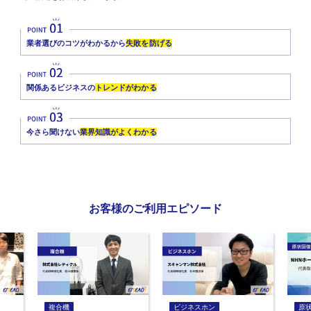
業者選びのコツがわかるから
失敗を防げる
関係あるビジネスの
トレンドがわかる
今さら聞けない
業界知識がよくわかる
お客様のご利用エピソード
複合機
ビジネスホン
原