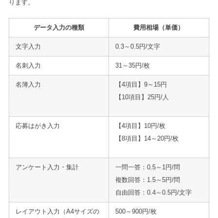
ります。
データ入力の種類
費用相場（単価）
文字入力
0.3～0.5円/文字
名刺入力
31～35円/枚
名簿入力
【4項目】9～15円
【10項目】25円/人
応募はがき入力
【4項目】10円/枚
【8項目】14～20円/枚
アンケート入力・集計
一問一答：0.5～1円/問
複数回答：1.5～5円/問
自由回答：0.4～0.5円/文字
レイアウト入力（A4サイズの
500～900円/枚