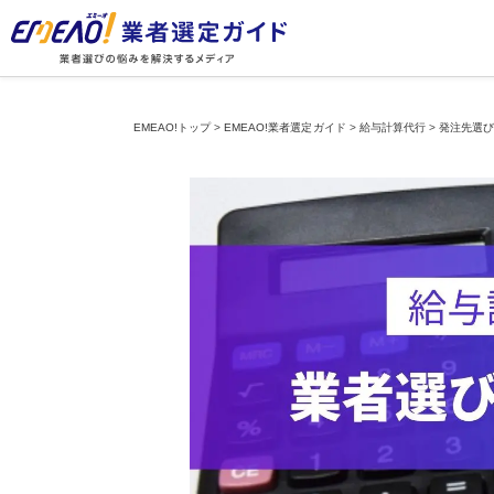
EMEAO!トップ
>
EMEAO!業者選定ガイド
>
給与計算代行
>
発注先選