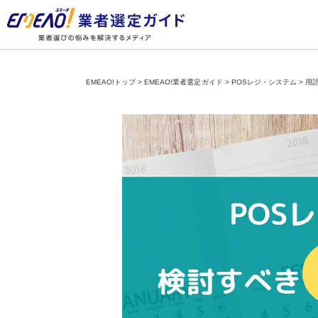
EMEAO!トップ
>
EMEAO!業者選定ガイド
>
POSレジ・システム
>
用