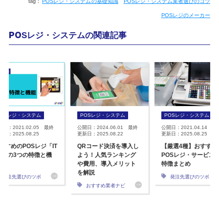
POSレジ・システムの基礎知識
POSレジ・システム業者選びのコツ
POSレジのメーカー
POSレジ・システムの関連記事
POSレジ・システム
POSレジ・システム
POSレジ・システム
開日：2021.02.05 最終
公開日：2024.06.01 最終
公開日：2021.04.14 最
日：2025.08.25
更新日：2025.08.22
更新日：2025.08.25
すすめのPOSレジ「IT
QRコード決済を導入し
【厳選4種】おすすめ
S」の3つの特徴と機
よう！人気ランキング
POSレジ・サービス
や費用、導入メリット
特徴まとめ
を解説
発注先選びのツボ
発注先選びのツボ
おすすめ業者ナビ