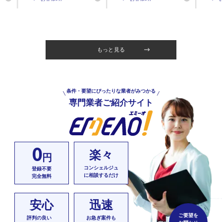
もっと見る
条件・要望にぴったりな業者がみつかる
専門業者ご紹介サイト
0
楽々
円
コンシェルジュ
登録不要
に相談するだけ
完全無料
安心
迅速
ご要望を
評判の良い
お急ぎ案件も