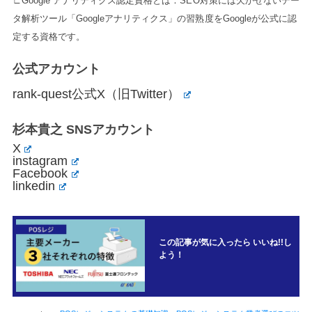
∟Google アナリティクス認定資格とは：SEO対策には欠かせないデー
タ解析ツール「Googleアナリティクス」の習熟度をGoogleが公式に認
定する資格です。
公式アカウント
rank-quest公式X（旧Twitter）
杉本貴之 SNSアカウント
X
instagram
Facebook
linkedin
この記事が気に入ったら いいね!!し
よう！