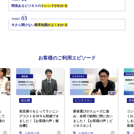
関係あるビジネスの
トレンドがわかる
今さら聞けない
業界知識がよくわかる
お客様のご利用エピソード
複合機
ビジネスホン
原
た
相見積りをとってランニン
業者選びがスムーズに進
コン
して
グコストを30％も削減でき
み、余裕で納期に間に合い
くれ
様の
ました！【お客様の声｜複
ました！【お客様の声｜ビ
しを
合機】
ジネスホン】
客様
お客様の声
お客様の声