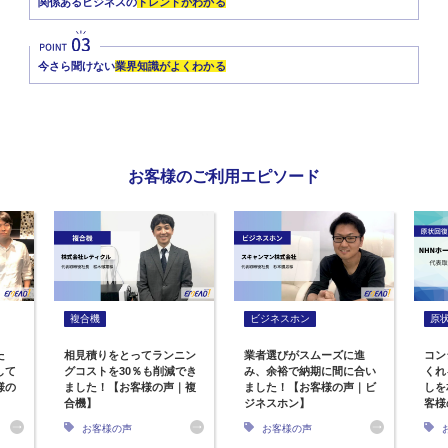
関係あるビジネスの
トレンドがわかる
今さら聞けない
業界知識がよくわかる
お客様のご利用エピソード
複合機
ビジネスホン
原
た
相見積りをとってランニン
業者選びがスムーズに進
コン
して
グコストを30％も削減でき
み、余裕で納期に間に合い
くれ
様の
ました！【お客様の声｜複
ました！【お客様の声｜ビ
しを
合機】
ジネスホン】
客様
お客様の声
お客様の声