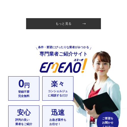
もっと見る
条件・要望にぴったりな業者がみつかる
専門業者ご紹介サイト
0
楽々
円
コンシェルジュ
登録不要
に相談するだけ
完全無料
安心
迅速
ご要望を
評判の良い
お急ぎ案件も
お聞かせ
業者をご紹介
お任せ！
ください