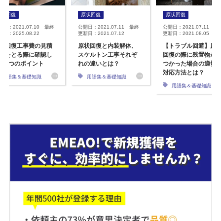
原状回復
原状回復
原状回復
開日：2021.07.10 最終
公開日：2021.07.11 最終
公開日：2021.07.11 最
日：2025.08.22
更新日：2021.07.12
更新日：2021.08.05
状回復工事費の見積
原状回復と内装解体、
【トラブル回避】原
りをとる際に確認し
スケルトン工事それぞ
回復の際に残置物が
い5つのポイント
れの違いとは？
つかった場合の適切
対応方法とは？
用語集＆基礎知識
用語集＆基礎知識
用語集＆基礎知識