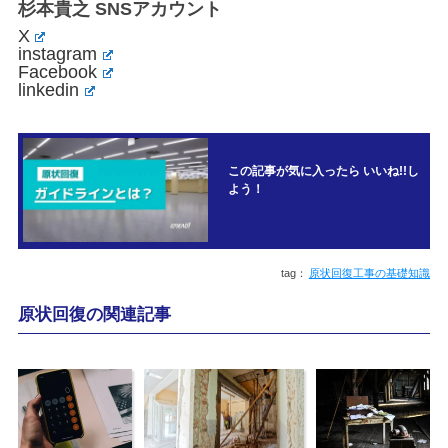
杉本貴之 SNSアカウント
X
instagram
Facebook
linkedin
この記事が気に入ったら いいね!!し
よう！
原状回復工事の基礎知識
原状回復の関連記事