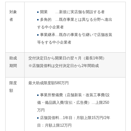
対象
開業 …新規に実店舗を開設する者
者
多角的 …既存事業とは異なる分野へ進出
する中小企業者
事業継承…既存の事業を引継いで店舗改装
等をする中小企業者
助成
交付決定日から開業日の翌々月（最長1年間）
期間
※店舗賃借料は交付決定日から2年間助成
限度
最大助成限度額580万円
額
事業所整備費（店舗新装・改装工事費/設
備・備品購入費/宣伝・広告費）…上限250
万円
店舗賃借料…1年目：月額上限15万円/2年
目：月額上限12万円