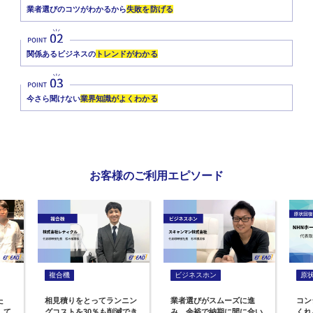
業者選びのコツがわかるから
失敗を防げる
関係あるビジネスの
トレンドがわかる
今さら聞けない
業界知識がよくわかる
お客様のご利用エピソード
複合機
ビジネスホン
原
た
相見積りをとってランニン
業者選びがスムーズに進
コン
して
グコストを30％も削減でき
み、余裕で納期に間に合い
くれ