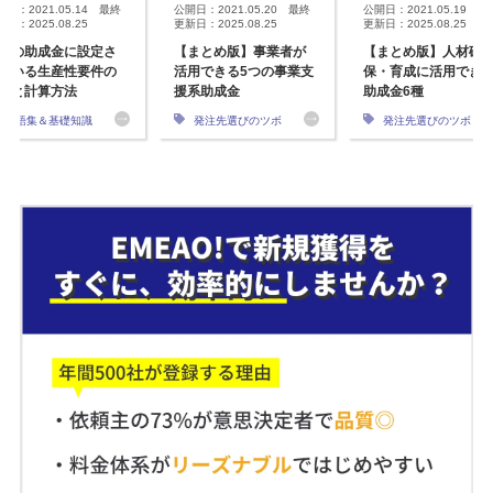
開日：2021.05.14 最終
公開日：2021.05.20 最終
公開日：2021.05.19 最
日：2025.08.25
更新日：2025.08.25
更新日：2025.08.25
くの助成金に設定さ
【まとめ版】事業者が
【まとめ版】人材確
ている生産性要件の
活用できる5つの事業支
保・育成に活用でき
要と計算方法
援系助成金
助成金6種
用語集＆基礎知識
発注先選びのツボ
発注先選びのツボ