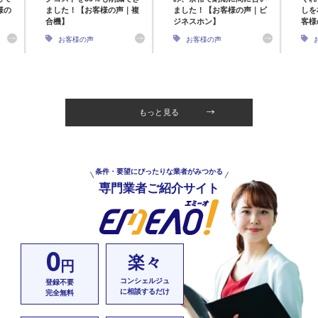
様の
ました！【お客様の声｜複
ました！【お客様の声｜ビ
しを
合機】
ジネスホン】
客様
お客様の声
お客様の声
もっと見る
条件・要望にぴったりな業者がみつかる
専門業者ご紹介サイト
0
楽々
円
コンシェルジュ
登録不要
に相談するだけ
完全無料