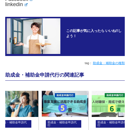
linkedin
この記事が気に入ったら いいね!!し
よう！
助成金・補助金の種類
助成金・補助金申請代行の関連記事
助成金・補助金申請代
助成金・補助金申請代
助成金・補助金申請代
行
行
行