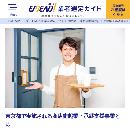
EMEAO!トップ
>
EMEAO!業者選定ガイド
>
助成金・補助金申請代行
>
用語集＆基礎知識
東京都で実施される商店街起業・承継支援事業と
は