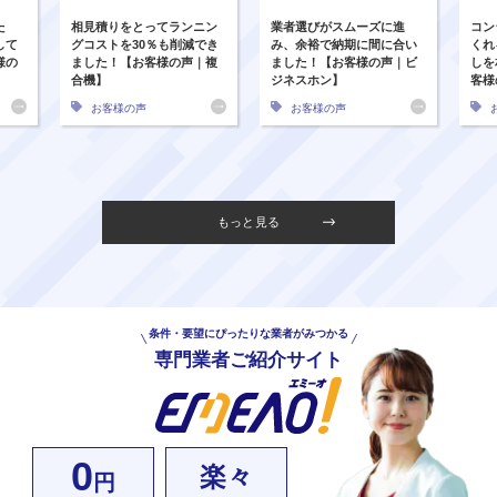
た
相見積りをとってランニン
業者選びがスムーズに進
コン
して
グコストを30％も削減でき
み、余裕で納期に間に合い
くれ
様の
ました！【お客様の声｜複
ました！【お客様の声｜ビ
しを
合機】
ジネスホン】
客様
お客様の声
お客様の声
もっと見る
条件・要望にぴったりな業者がみつかる
専門業者ご紹介サイト
0
楽々
円