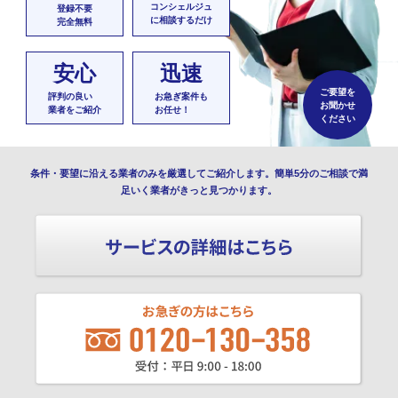
コンシェルジュ
登録不要
に相談するだけ
完全無料
安心
迅速
ご要望を
評判の良い
お急ぎ案件も
お聞かせ
業者をご紹介
お任せ！
ください
条件・要望に沿える業者のみを厳選してご紹介します。簡単5分のご相談で満
足いく業者がきっと見つかります。