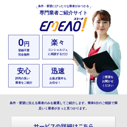
条件・要望にぴったりな業者がみつかる
専門業者ご紹介サイト
0
楽々
円
コンシェルジュ
登録不要
に相談するだけ
完全無料
安心
迅速
ご要望を
評判の良い
お急ぎ案件も
お聞かせ
業者をご紹介
お任せ！
ください
条件・要望に沿える業者のみを厳選してご紹介します。簡単5分のご相談で満
足いく業者がきっと見つかります。