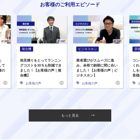
お客様のご利用エピソード
複合機
ビジネスホン
原
た
相見積りをとってランニン
業者選びがスムーズに進
コン
して
グコストを30％も削減でき
み、余裕で納期に間に合い
くれ
様の
ました！【お客様の声｜複
ました！【お客様の声｜ビ
しを
合機】
ジネスホン】
客様
お客様の声
お客様の声
もっと見る