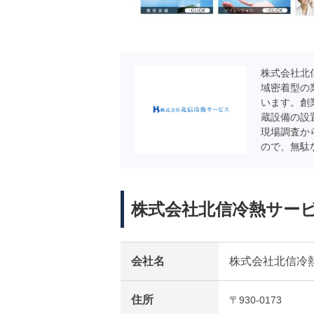
株式会社北
域密着型の
います。創
蔵設備の設
現場調査か
ので、無駄
株式会社北信冷熱サー
会社名
株式会社北信冷
住所
〒930-0173