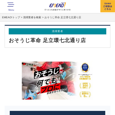
EMEAO!トップ
>
清掃業者を検索
>
おそうじ革命 足立環七北通り店
清掃業者
おそうじ革命 足立環七北通り店