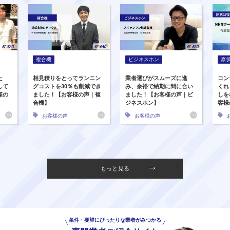
複合機
ビジネスホン
原
た
相見積りをとってランニン
業者選びがスムーズに進
コン
して
グコストを30％も削減でき
み、余裕で納期に間に合い
くれ
様の
ました！【お客様の声｜複
ました！【お客様の声｜ビ
しを
合機】
ジネスホン】
客様
お客様の声
お客様の声
もっと見る
条件・要望にぴったりな業者がみつかる