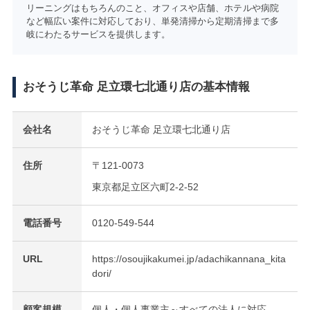
リーニングはもちろんのこと、オフィスや店舗、ホテルや病院
など幅広い案件に対応しており、単発清掃から定期清掃まで多
岐にわたるサービスを提供します。
おそうじ革命 足立環七北通り店の基本情報
会社名
おそうじ革命 足立環七北通り店
住所
〒121-0073
東京都足立区六町2-2-52
電話番号
0120-549-544
URL
https://osoujikakumei.jp/adachikannana_kita
dori/
顧客規模
個人・個人事業主～すべての法人に対応