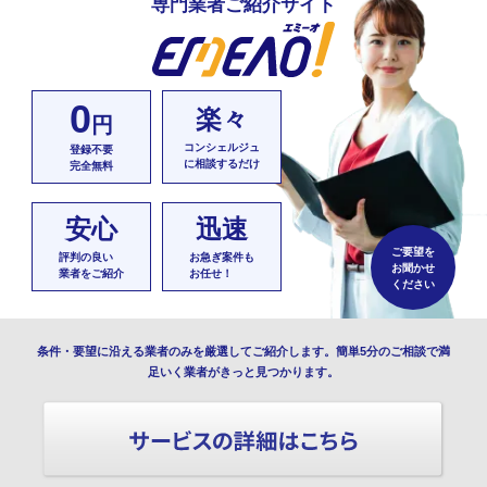
専門業者ご紹介サイト
0
楽々
円
コンシェルジュ
登録不要
に相談するだけ
完全無料
安心
迅速
ご要望を
評判の良い
お急ぎ案件も
お聞かせ
業者をご紹介
お任せ！
ください
条件・要望に沿える業者のみを厳選してご紹介します。簡単5分のご相談で満
足いく業者がきっと見つかります。