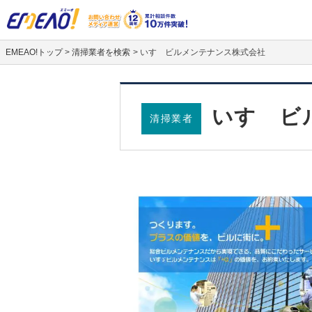
EMEAO!トップ
>
清掃業者を検索
>
いすゞビルメンテナンス株式会社
いすゞビ
清掃業者