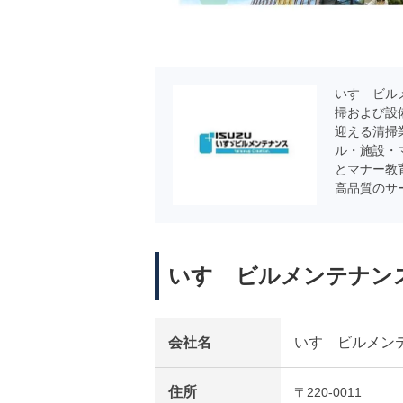
いすゞビル
掃および設
迎える清掃
ル・施設・
とマナー教
高品質のサ
いすゞビルメンテナン
会社名
いすゞビルメン
住所
〒220-0011