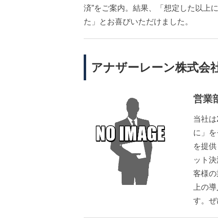
済”をご案内。結果、「想定した以上
た」とお喜びいただけました。
アナザーレーン株式会
営業
当社は
に」を
を提供
ット決
客様の
上の導
す。ぜ