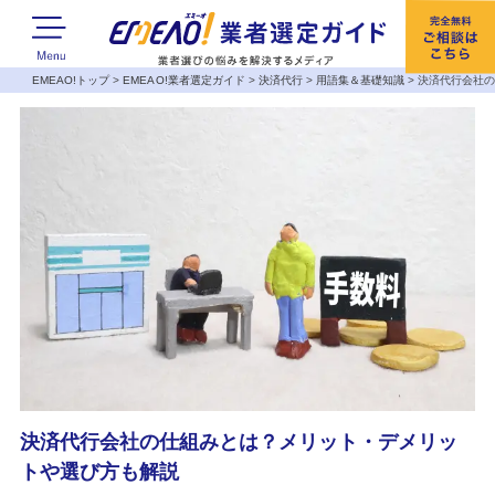
EMEAO!トップ
>
EMEAO!業者選定ガイド
>
決済代行
>
用語集＆基礎知識
>
決済代行会社
決済代行会社の仕組みとは？メリット・デメリッ
トや選び方も解説