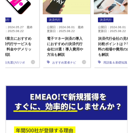
決済代行
決済代行
決済代行
開日：2024.05.27 最終
公開日：2024.06.01 最終
公開日：2024.06.01 最
日：2025.08.22
更新日：2025.08.22
更新日：2025.08.22
人事業主におすすめ
電子マネー決済の導入
決済代行会社の見積
決済代行サービスを
におすすめの決済代行
比較ポイントは？手
較！料金やデメリッ
会社10選！導入費用や
料の相場や費用の内
も解説
方法も解説
も解説
発注先選びのツボ
おすすめ業者ナビ
用語集＆基礎知識