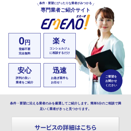
条件・要望にぴったりな業者がみつかる
専門業者ご紹介サイト
0
楽々
円
コンシェルジュ
登録不要
に相談するだけ
完全無料
安心
迅速
ご要望を
評判の良い
お急ぎ案件も
お聞かせ
業者をご紹介
お任せ！
ください
条件・要望に沿える業者のみを厳選してご紹介します。簡単5分のご相談で満
足いく業者がきっと見つかります。