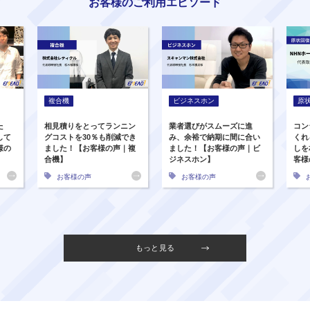
お客様のご利用エピソード
複合機
ビジネスホン
原
た
相見積りをとってランニン
業者選びがスムーズに進
コン
して
グコストを30％も削減でき
み、余裕で納期に間に合い
くれ
様の
ました！【お客様の声｜複
ました！【お客様の声｜ビ
しを
合機】
ジネスホン】
客様
お客様の声
お客様の声
もっと見る