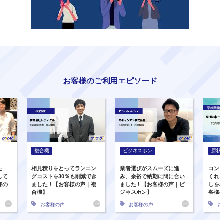
お客様のご利用エピソード
複合機
ビジネスホン
原
た
相見積りをとってランニン
業者選びがスムーズに進
コン
して
グコストを30％も削減でき
み、余裕で納期に間に合い
くれ
様の
ました！【お客様の声｜複
ました！【お客様の声｜ビ
しを
合機】
ジネスホン】
客様
お客様の声
お客様の声