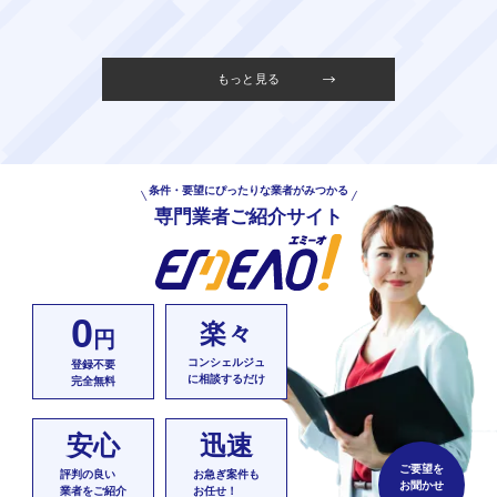
もっと見る
条件・要望にぴったりな業者がみつかる
専門業者ご紹介サイト
0
楽々
円
コンシェルジュ
登録不要
に相談するだけ
完全無料
安心
迅速
ご要望を
評判の良い
お急ぎ案件も
お聞かせ
業者をご紹介
お任せ！