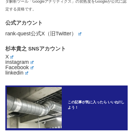
タ解析ツール「Googleアナリティクス」の習熟度をGoogleが公式に認
定する資格です。
公式アカウント
rank-quest公式X（旧Twitter）
杉本貴之 SNSアカウント
X
instagram
Facebook
linkedin
この記事が気に入ったら いいね!!し
よう！