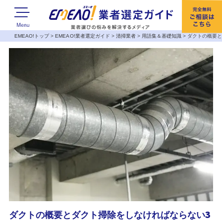
EMEAO!トップ
>
EMEAO!業者選定ガイド
>
清掃業者
>
用語集＆基礎知識
>
ダクトの概要と
ダクトの概要とダクト掃除をしなければならない3