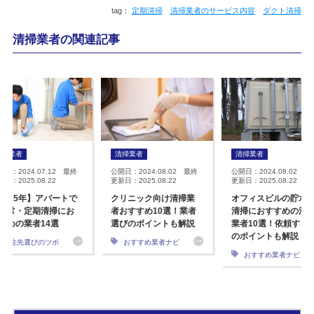
定期清掃
清掃業者のサービス内容
ダクト清掃
清掃業者の関連記事
清掃業者
清掃業者
清掃業者
開日：2024.07.12 最終
公開日：2024.08.02 最終
公開日：2024.08.02 最
日：2025.08.22
更新日：2025.08.22
更新日：2025.08.22
2025年】アパートで
クリニック向け清掃業
オフィスビルの貯水
日常・定期清掃にお
者おすすめ10選！業者
清掃におすすめの清
すめの業者14選
選びのポイントも解説
業者10選！依頼する
のポイントも解説
発注先選びのツボ
おすすめ業者ナビ
おすすめ業者ナビ