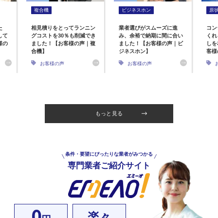
複合機
ビジネスホン
原
た
相見積りをとってランニン
業者選びがスムーズに進
コン
して
グコストを30％も削減でき
み、余裕で納期に間に合い
くれ
様の
ました！【お客様の声｜複
ました！【お客様の声｜ビ
しを
合機】
ジネスホン】
客様
お客様の声
お客様の声
もっと見る
条件・要望にぴったりな業者がみつかる
専門業者ご紹介サイト
0
楽々