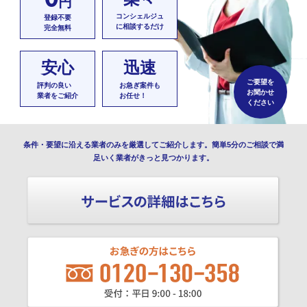
円
コンシェルジュ
登録不要
に相談するだけ
完全無料
安心
迅速
ご要望を
評判の良い
お急ぎ案件も
お聞かせ
業者をご紹介
お任せ！
ください
条件・要望に沿える業者のみを厳選してご紹介します。簡単5分のご相談で満
足いく業者がきっと見つかります。