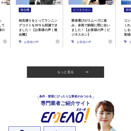
複合機
ビジネスホン
原
た
相見積りをとってランニン
業者選びがスムーズに進
コン
して
グコストを30％も削減でき
み、余裕で納期に間に合い
くれ
様の
ました！【お客様の声｜複
ました！【お客様の声｜ビ
しを
合機】
ジネスホン】
客様
お客様の声
お客様の声
もっと見る
条件・要望にぴったりな業者がみつかる
専門業者ご紹介サイト