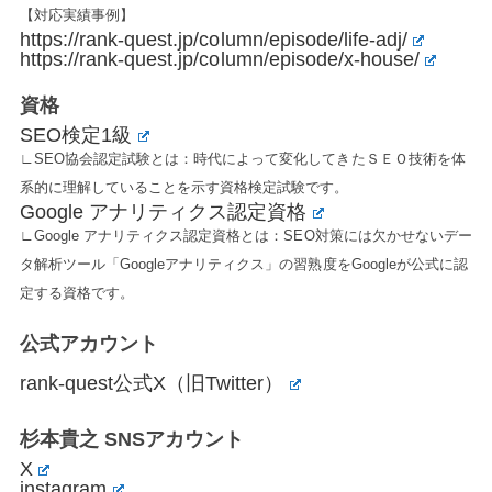
【対応実績事例】
https://rank-quest.jp/column/episode/life-adj/
https://rank-quest.jp/column/episode/x-house/
資格
SEO検定1級
∟SEO協会認定試験とは：時代によって変化してきたＳＥＯ技術を体
系的に理解していることを示す資格検定試験です。
Google アナリティクス認定資格
∟Google アナリティクス認定資格とは：SEO対策には欠かせないデー
タ解析ツール「Googleアナリティクス」の習熟度をGoogleが公式に認
定する資格です。
公式アカウント
rank-quest公式X（旧Twitter）
杉本貴之 SNSアカウント
X
instagram