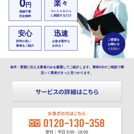
0
楽々
円
コンシェルジュ
登録不要
に相談するだけ
完全無料
安心
迅速
ご要望を
評判の良い
お急ぎ案件も
お聞かせ
業者をご紹介
お任せ！
ください
条件・要望に沿える業者のみを厳選してご紹介します。簡単5分のご相談で満
足いく業者がきっと見つかります。