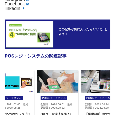
Facebook
linkedin
この記事が気に入ったら いいね!!し
よう！
POSレジ・システムの関連記事
POSレジ・システム
POSレジ・システム
POSレジ・システム
開日：2021.02.05 最終
公開日：2024.06.01 最終
公開日：2021.04.14 最
日：2025.08.25
更新日：2025.08.22
更新日：2025.08.25
すすめのPOSレジ「IT
QRコード決済を導入し
【厳選4種】おすすめ