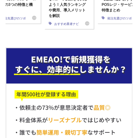
S」の3つの特徴と機
よう！人気ランキング
POSレジ・サービス
や費用、導入メリット
特徴まとめ
を解説
発注先選びのツボ
発注先選びのツボ
おすすめ業者ナビ