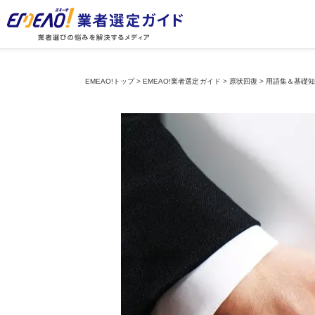
EMEAO!トップ
>
EMEAO!業者選定ガイド
>
原状回復
>
用語集＆基礎