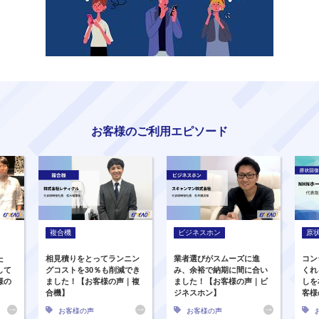
お客様のご利用エピソード
複合機
ビジネスホン
原
た
相見積りをとってランニン
業者選びがスムーズに進
コン
して
グコストを30％も削減でき
み、余裕で納期に間に合い
くれ
様の
ました！【お客様の声｜複
ました！【お客様の声｜ビ
しを
合機】
ジネスホン】
客様
お客様の声
お客様の声