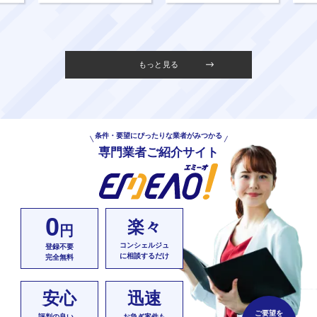
もっと見る
条件・要望にぴったりな業者がみつかる
専門業者ご紹介サイト
0
楽々
円
コンシェルジュ
登録不要
に相談するだけ
完全無料
安心
迅速
ご要望を
評判の良い
お急ぎ案件も