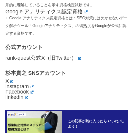
系的に理解していることを示す資格検定試験です。
Google アナリティクス認定資格
∟Google アナリティクス認定資格とは：SEO対策には欠かせないデー
タ解析ツール「Googleアナリティクス」の習熟度をGoogleが公式に認
定する資格です。
公式アカウント
rank-quest公式X（旧Twitter）
杉本貴之 SNSアカウント
X
instagram
Facebook
linkedin
この記事が気に入ったら いいね!!し
よう！