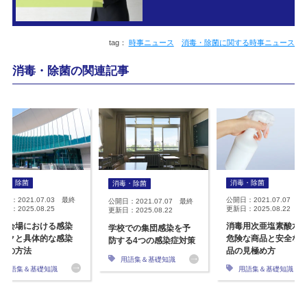
時事ニュース
消毒・除菌に関する時事ニュース
消毒・除菌の関連記事
消毒・除菌
消毒・除菌
消毒・除菌
開日：2021.07.03 最終
公開日：2021.07.07 最
公開日：2021.07.07 最終
日：2025.08.25
更新日：2025.08.22
更新日：2025.08.22
示会場における感染
消毒用次亜塩素酸水
学校での集団感染を予
スクと具体的な感染
危険な商品と安全な
防する4つの感染症対策
策の方法
品の見極め方
用語集＆基礎知識
用語集＆基礎知識
用語集＆基礎知識