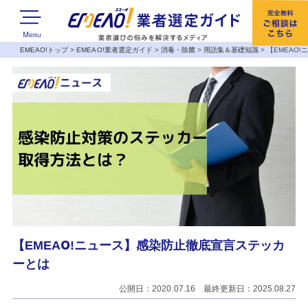
EMEAO!トップ
>
EMEAO!業者選定ガイド
>
消毒・除菌
>
用語集＆基礎知識
>
【EMEAO
【EMEAO!ニュース】感染防止徹底宣言ステッカ
ーとは
公開日：2020.07.16 最終更新日：2025.08.27