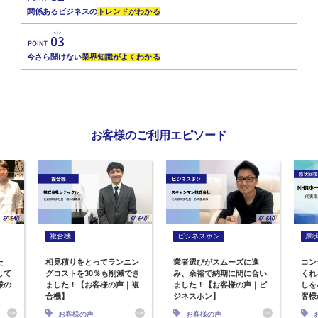
関係あるビジネスの
トレンドがわかる
今さら聞けない
業界知識がよくわかる
お客様のご利用エピソード
複合機
ビジネスホン
原
た
相見積りをとってランニン
業者選びがスムーズに進
コン
して
グコストを30％も削減でき
み、余裕で納期に間に合い
くれ
様の
ました！【お客様の声｜複
ました！【お客様の声｜ビ
しを
合機】
ジネスホン】
客様
お客様の声
お客様の声