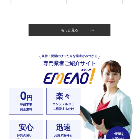
もっと見る
条件・要望にぴったりな業者がみつかる
専門業者ご紹介サイト
0
楽々
円
コンシェルジュ
登録不要
に相談するだけ
完全無料
安心
迅速
ご要望を
評判の良い
お急ぎ案件も
お聞かせ