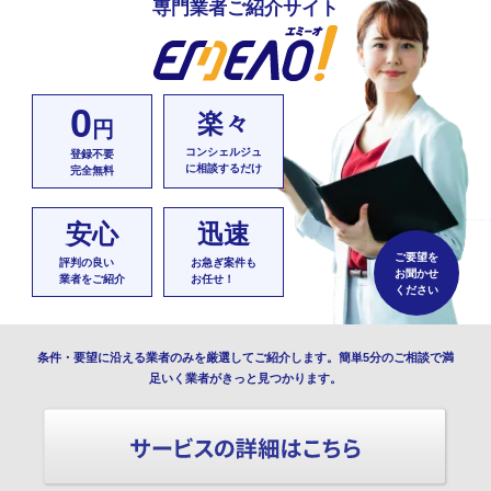
専門業者ご紹介サイト
0
楽々
円
コンシェルジュ
登録不要
に相談するだけ
完全無料
安心
迅速
ご要望を
評判の良い
お急ぎ案件も
お聞かせ
業者をご紹介
お任せ！
ください
条件・要望に沿える業者のみを厳選してご紹介します。簡単5分のご相談で満
足いく業者がきっと見つかります。