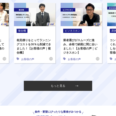
複合機
ビジネスホン
原
た
相見積りをとってランニン
業者選びがスムーズに進
コン
して
グコストを30％も削減でき
み、余裕で納期に間に合い
くれ
様の
ました！【お客様の声｜複
ました！【お客様の声｜ビ
しを
合機】
ジネスホン】
客様
お客様の声
お客様の声
もっと見る
条件・要望にぴったりな業者がみつかる